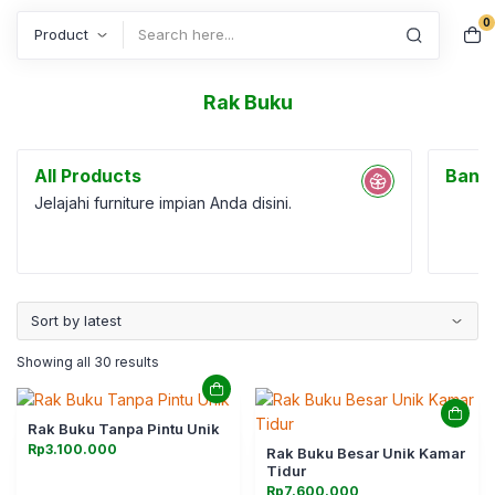
0
Search
Rak Buku
All Products
Bang
Jelajahi furniture impian Anda disini.
Showing all 30 results
Rak Buku Tanpa Pintu Unik
Rp
3.100.000
Rak Buku Besar Unik Kamar
Tidur
Rp
7.600.000