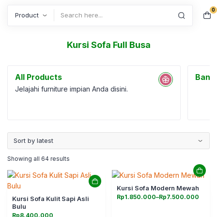
0
Search
Kursi Sofa Full Busa
All Products
Bang
Jelajahi furniture impian Anda disini.
Showing all 64 results
Kursi Sofa Modern Mewah
Rentang
Rp
1.850.000
–
Rp
7.500.000
Kursi Sofa Kulit Sapi Asli
harga:
Bulu
Rp1.850.000
hingga
Rp
8.400.000