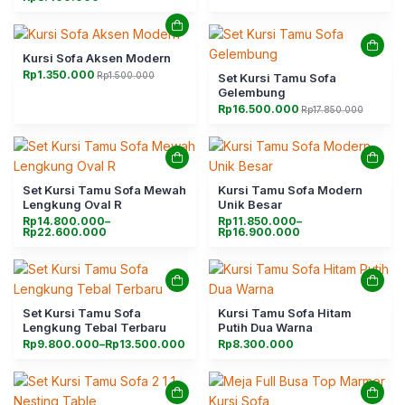
Rp7.500.000
Kursi Sofa Aksen Modern
Rp
1.350.000
Rp
1.500.000
Set Kursi Tamu Sofa
Harga
Harga
aslinya
saat
Gelembung
adalah:
ini
Rp
16.500.000
Rp
17.850.000
Rp1.500.000.
adalah:
Harga
Harga
Rp1.350.000.
aslinya
saat
adalah:
ini
Rp17.850.000.
adalah:
Rp16.500.000.
Set Kursi Tamu Sofa Mewah
Kursi Tamu Sofa Modern
Lengkung Oval R
Unik Besar
Rentang
Rentang
Rp
14.800.000
–
Rp
11.850.000
–
harga:
harga:
Rp
22.600.000
Rp
16.900.000
Rp14.800.000
Rp11.850.000
hingga
hingga
Rp22.600.000
Rp16.900.000
Set Kursi Tamu Sofa
Kursi Tamu Sofa Hitam
Lengkung Tebal Terbaru
Putih Dua Warna
Rentang
Rp
9.800.000
–
Rp
13.500.000
Rp
8.300.000
harga:
Rp9.800.000
hingga
Rp13.500.000