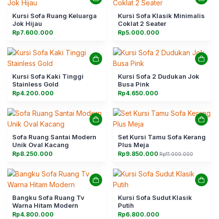
Kursi Sofa Ruang Keluarga
Kursi Sofa Klasik Minimalis
Jok Hijau
Coklat 2 Seater
Rp
7.600.000
Rp
5.000.000
Kursi Sofa Kaki Tinggi
Kursi Sofa 2 Dudukan Jok
Stainless Gold
Busa Pink
Rp
4.200.000
Rp
4.650.000
Sofa Ruang Santai Modern
Set Kursi Tamu Sofa Kerang
Unik Oval Kacang
Plus Meja
Rp
8.250.000
Rp
9.850.000
Rp
11.000.000
Harga
Harga
aslinya
saat
adalah:
ini
Rp11.000.000.
adalah:
Rp9.850.000.
Bangku Sofa Ruang Tv
Kursi Sofa Sudut Klasik
Warna Hitam Modern
Putih
Rp
4.800.000
Rp
6.800.000