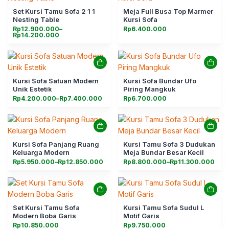
Set Kursi Tamu Sofa 2 1 1
Meja Full Busa Top Marmer
Nesting Table
Kursi Sofa
Rentang
Rp
12.900.000
–
Rp
6.400.000
harga:
Rp
14.200.000
Rp12.900.000
hingga
Rp14.200.000
Kursi Sofa Satuan Modern
Kursi Sofa Bundar Ufo
Unik Estetik
Piring Mangkuk
Rentang
Rp
4.200.000
–
Rp
7.400.000
Rp
6.700.000
harga:
Rp4.200.000
hingga
Rp7.400.000
Kursi Sofa Panjang Ruang
Kursi Tamu Sofa 3 Dudukan
Keluarga Modern
Meja Bundar Besar Kecil
Rentang
Rentang
Rp
5.950.000
–
Rp
12.850.000
Rp
8.800.000
–
Rp
11.300.000
harga:
harga:
Rp5.950.000
Rp8.800.000
hingga
hingga
Rp12.850.000
Rp11.300.000
Set Kursi Tamu Sofa
Kursi Tamu Sofa Sudul L
Modern Boba Garis
Motif Garis
Rp
10.850.000
Rp
9.750.000