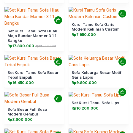
Kursi Tamu Sofa Garis
Modern Kekinian Custom
Set Kursi Tamu Sofa Hijau
Rp
7.950.000
Meja Bundar Marmer 3 1 1
Bangku
Rp
17.800.000
Rp
18.700.000
Harga
Harga
aslinya
saat
adalah:
ini
Rp18.700.000.
adalah:
Rp17.800.000.
Set Kursi Tamu Sofa Besar
Sofa Keluarga Besar Motif
Tebal Empuk
Garis Lapis
Rp
16.450.000
Rp
9.800.000
Set Kursi Tamu Sofa Lips
Rp
16.200.000
Sofa Besar Full Busa
Modern Gembul
Rp
8.800.000