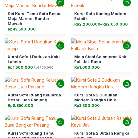
Set Kursi Tamu Sofa Besar
Kursi Sofa Kuning Modern
Meja Marmer Bundar
Estetik
Mewah
Rentang
Rp
2.200.000
–
Rp
2.650.000
harga:
Rp
43.500.000
Rp2.200.000
hingga
Rp2.650.000
Kursi Sofa 1 Dudukan Kaki
Meja Stool Selonjoran Kaki
Lancip
Full Jok Busa
Rp
1.500.000
Rp
1.600.000
Rp
1.700.000
Harga
Harga
aslinya
saat
adalah:
ini
Rp1.700.000.
adalah:
Rp1.500.000.
Kursi Sofa Ruang Keluarga
Kursi Sofa 2 Dudukan
Besar Luas Panjang
Modern Rangka Unik
Rp
8.850.000
Rp
3.300.000
Kursi Sofa Ruang Tamu
Kursi Sofa 2 Jutaan Rangka