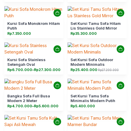
Kursi Sofa Monokrom Hitam
Set Kursi Tamu Sofa Hitam
Putih
Lis Stainless Gold Mirror
Rp
7.350.000
Rp
35.300.000
Kursi Sofa Stainless
Set Kursi Sofa Outdoor
Setengah Oval
Modern Minimalis
Rentang
Rp
6.700.000
–
Rp
27.300.000
Rp
25.400.000
Rp
27.200.000
Harga
Harga
harga:
aslinya
saat
Rp6.700.000
adalah:
ini
hingga
Rp27.200.000.
adalah:
Rp27.300.000
Rp25.400.000.
Bangku Sofa Full Busa
Set Kursi Tamu Sofa
Modern 2 Meter
Minimalis Modern Putih
Rentang
Rp
4.700.000
–
Rp
5.600.000
Rp
5.400.000
harga:
Rp4.700.000
hingga
Rp5.600.000