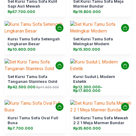
Set Kursi Tamu Sofa Kulit
Set Kursi Tamu Sofa Meja
Sapi Asli Mewah
Marmer Bundar
Rp
57.700.000
Rp
19.800.000
Kursi Tamu Sofa Setengah
Set Kursi Tamu Sofa
Lingkaran Besar
Melingkar Modern
Rp
10.600.000
Rp
15.300.000
Set Kursi Tamu Sofa
Kursi Sudut L Modern
Tanganan Stainless Gold
Estetik
Rentang
Rp
42.500.000
Rp
12.300.000
–
Rp
44.600.000
Harga
Harga
harga:
Rp
17.800.000
aslinya
saat
Rp12.300.000
adalah:
ini
hingga
Rp44.600.000.
adalah:
Rp17.800.000
Rp42.500.000.
Kursi Tamu Sofa Oval Full
Set Kursi Tamu Sofa Mewah
Busa
2 2 1 Meja Marmer Bundar
Rp
7.700.000
Rp
35.600.000