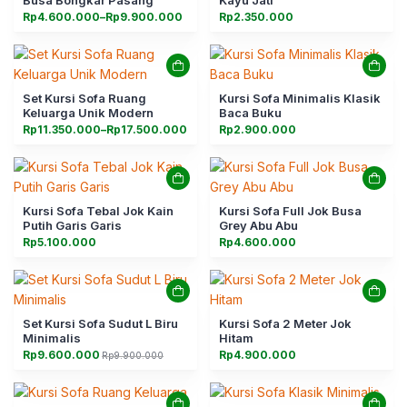
Busa Bongkar Pasang
Kayu Jati
Rentang
Rp
4.600.000
–
Rp
9.900.000
Rp
2.350.000
harga:
Rp4.600.000
hingga
Rp9.900.000
Set Kursi Sofa Ruang
Kursi Sofa Minimalis Klasik
Keluarga Unik Modern
Baca Buku
Rentang
Rp
11.350.000
–
Rp
17.500.000
Rp
2.900.000
harga:
Rp11.350.000
hingga
Rp17.500.000
Kursi Sofa Tebal Jok Kain
Kursi Sofa Full Jok Busa
Putih Garis Garis
Grey Abu Abu
Rp
5.100.000
Rp
4.600.000
Set Kursi Sofa Sudut L Biru
Kursi Sofa 2 Meter Jok
Minimalis
Hitam
Rp
9.600.000
Rp
4.900.000
Rp
9.900.000
Harga
Harga
aslinya
saat
adalah:
ini
Rp9.900.000.
adalah:
Rp9.600.000.