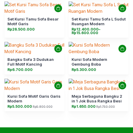
Set Kursi Tamu Sofa Besar
Set Kursi Tamu Sofa L Sudut
Motif Garis
Ruangan Modern
Rentang
Rp
26.500.000
Rp
12.400.000
–
harga:
Rp
15.600.000
Rp12.400.000
hingga
Rp15.600.000
Bangku Sofa 3 Dudukan
Kursi Sofa Modern
Full Motif Kancing
Gembung Boba
Rp
6.700.000
Rp
5.300.000
Kursi Sofa Motif Garis Garis
Meja Serbaguna Bangku 2
Modern
in 1 Jok Busa Rangka Besi
Rp
5.500.000
Rp
1.650.000
Rp
5.800.000
Rp
1.750.000
Harga
Harga
Harga
Harga
aslinya
saat
aslinya
saat
adalah:
ini
adalah:
ini
Rp5.800.000.
adalah:
Rp1.750.000.
adalah:
Rp5.500.000.
Rp1.650.000.