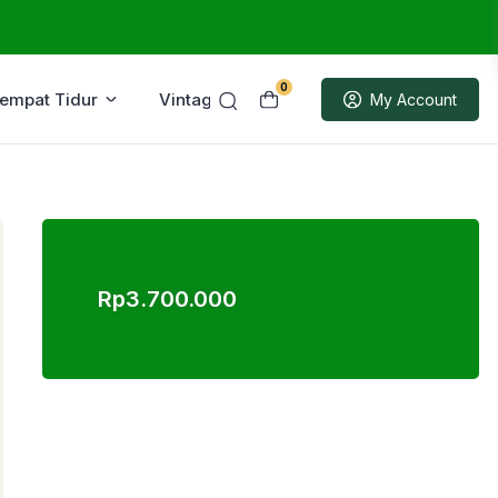
0
Tempat Tidur
Vintage
Sample
My Account
Rp
3.700.000