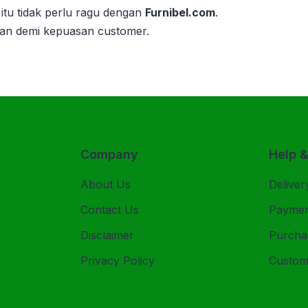
itu tidak perlu ragu dengan
Furnibel.com
.
kan demi kepuasan customer.
Company
Help 
About Us
Deliver
Contact Us
Payme
Disclaimer
Purcha
Privacy Policy
Custom