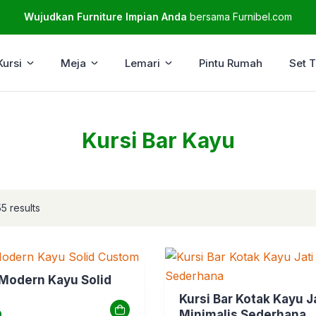
Wujudkan Furniture Impian Anda
bersama Furnibel.com
Kursi
Meja
Lemari
Pintu Rumah
Set 
Kursi Bar Kayu
5 results
 Modern Kayu Solid
Kursi Bar Kotak Kayu J
0
Minimalis Sederhana