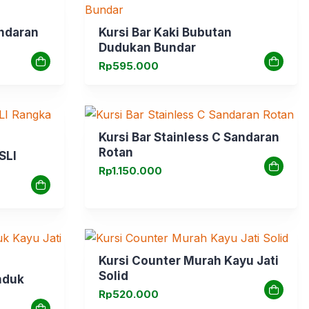
andaran
Kursi Bar Kaki Bubutan
Dudukan Bundar
Rp
595.000
Kursi Bar Stainless C Sandaran
Rotan
SLI
Rp
1.150.000
Kursi Counter Murah Kayu Jati
Solid
nduk
Rp
520.000