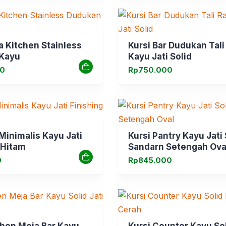
a Kitchen Stainless
Kursi Bar Dudukan Tal
Kayu
Kayu Jati Solid
00
Rp
750.000
 Minimalis Kayu Jati
Kursi Pantry Kayu Jati 
 Hitam
Sandarn Setengah Ova
0
Rp
845.000