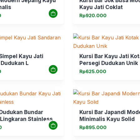
r Modern Jepang Kayu
Kursi Bar Jok Busa Mo
malis
Kayu Jati Coklat
0
Rp
920.000
 Simpel Kayu Jati
Kursi Bar Kayu Jati Ko
 Dudukan L
Persegi Dudukan Unik
0
Rp
625.000
 Dudukan Bundar
Kursi Bar Japandi Mod
 Lingkaran Stainless
Minimalis Kayu Solid
0
Rp
895.000