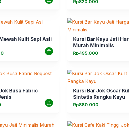
0
Rp
820.000
 Mewah Kulit Sapi Asli
Kursi Bar Kayu Jati Ha
Murah Minimalis
00
Rp
495.000
 Jok Busa Fabric
Kursi Bar Jok Oscar Kul
Jenis
Sintetis Rangka Kayu
0
Rp
880.000