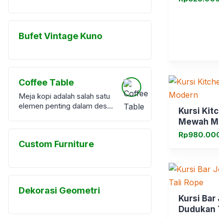
Bufet Vintage Kuno
Coffee Table
Meja kopi adalah salah satu
elemen penting dalam desain
Kursi Kit
interior ruang tamu.
Mewah M
Meskipun sering dianggap
Rp
980.00
sebagai item pelengkap,
Custom Furniture
meja kopi memiliki peran
fungsional dan estetika yang
signifikan. Di era desain
interior modern, meja kopi
atau <a
Dekorasi Geometri
href="https://furnibel.com/pr
Kursi Bar
oduct-category/coffe-
Dudukan 
table/">coffee table</a>