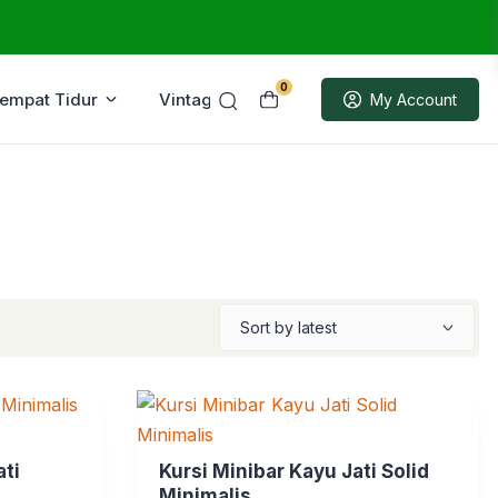
0
Tempat Tidur
Vintage
Sample
My Account
ati
Kursi Minibar Kayu Jati Solid
Minimalis