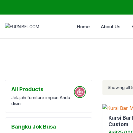
Home
About Us
Showing all 5
All Products
Jelajahi furniture impian Anda
disini.
Kursi Bar
Custom
Bangku Jok Busa
Rp
825.00