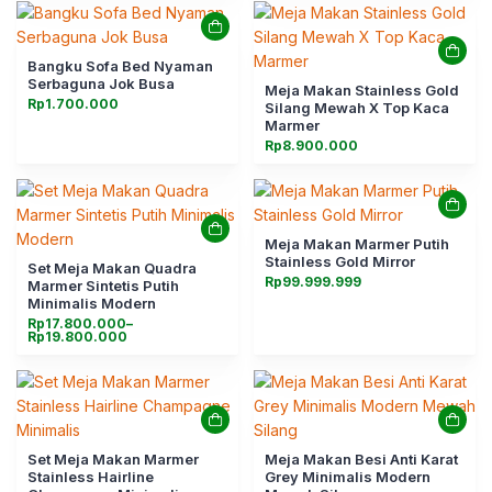
Bangku Sofa Bed Nyaman
Serbaguna Jok Busa
Meja Makan Stainless Gold
Rp
1.700.000
Silang Mewah X Top Kaca
Marmer
Rp
8.900.000
Meja Makan Marmer Putih
Stainless Gold Mirror
Set Meja Makan Quadra
Rp
99.999.999
Marmer Sintetis Putih
Minimalis Modern
Rentang
Rp
17.800.000
–
harga:
Rp
19.800.000
Rp17.800.000
hingga
Rp19.800.000
Set Meja Makan Marmer
Meja Makan Besi Anti Karat
Stainless Hairline
Grey Minimalis Modern