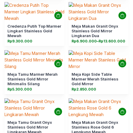
Credenza Putih Top Marmer
Meja Makan Granit Onyx
Lingkari Stainless Gold
Stainless Gold Mirror
Mewah
Lingkaran Dua
Rentang
Rp
9.300.000
Rp
6.900.000
–
Rp
13.600.000
harga:
Rp6.900.000
hingga
Rp13.600.000
Meja Tamu Marmer Merah
Meja Kopi Side Table
Stainless Gold Mirror
Marmer Merah Stainless
Minimalis Silang
Gold Mirror
Rp
5.300.000
Rp
2.850.000
Meja Tamu Granit Onyx
Meja Makan Granit Onyx
Stainless Gold Mirror
Stainless Rose Gold 6
Lingkaran Mewah
Lengkung Mewah