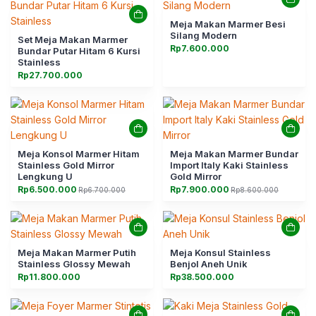
Meja Makan Marmer Besi
Silang Modern
Set Meja Makan Marmer
Rp
7.600.000
Bundar Putar Hitam 6 Kursi
Stainless
Rp
27.700.000
Meja Konsol Marmer Hitam
Meja Makan Marmer Bundar
Stainless Gold Mirror
Import Italy Kaki Stainless
Lengkung U
Gold Mirror
Rp
6.500.000
Rp
7.900.000
Rp
6.700.000
Rp
8.600.000
Harga
Harga
Harga
Harga
aslinya
saat
aslinya
saat
adalah:
ini
adalah:
ini
Rp6.700.000.
adalah:
Rp8.600.000.
adalah:
Rp6.500.000.
Rp7.900.000.
Meja Makan Marmer Putih
Meja Konsul Stainless
Stainless Glossy Mewah
Benjol Aneh Unik
Rp
11.800.000
Rp
38.500.000