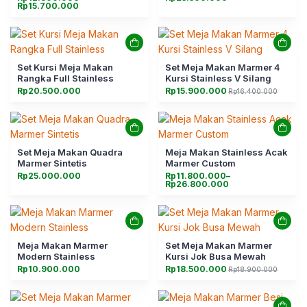
harga:
Rp
15.700.000
Rp12.800.000
hingga
Rp15.700.000
Set Kursi Meja Makan
Set Meja Makan Marmer 4
Rangka Full Stainless
Kursi Stainless V Silang
Rp
20.500.000
Rp
15.900.000
Rp
16.400.000
Harga
Harga
aslinya
saat
adalah:
ini
Rp16.400.000.
adalah:
Rp15.900.000.
Set Meja Makan Quadra
Meja Makan Stainless Acak
Marmer Sintetis
Marmer Custom
Rentang
Rp
25.000.000
Rp
11.800.000
–
harga:
Rp
26.800.000
Rp11.800.000
hingga
Rp26.800.000
Meja Makan Marmer
Set Meja Makan Marmer
Modern Stainless
Kursi Jok Busa Mewah
Rp
10.900.000
Rp
18.500.000
Rp
18.900.000
Harga
Harga
aslinya
saat
adalah:
ini
Rp18.900.000.
adalah:
Rp18.500.000.