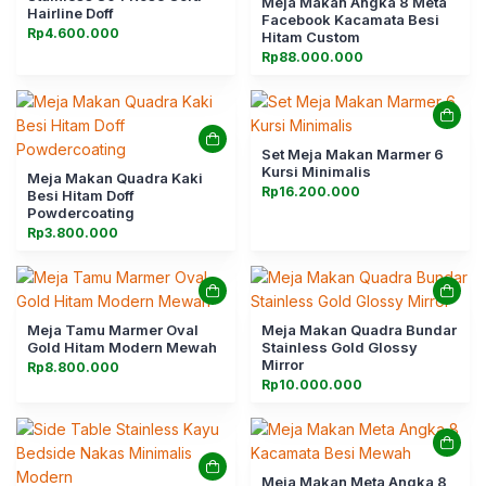
Meja Makan Angka 8 Meta
Hairline Doff
Facebook Kacamata Besi
Rp
4.600.000
Hitam Custom
Rp
88.000.000
Set Meja Makan Marmer 6
Kursi Minimalis
Meja Makan Quadra Kaki
Rp
16.200.000
Besi Hitam Doff
Powdercoating
Rp
3.800.000
Meja Tamu Marmer Oval
Meja Makan Quadra Bundar
Gold Hitam Modern Mewah
Stainless Gold Glossy
Mirror
Rp
8.800.000
Rp
10.000.000
Meja Makan Meta Angka 8