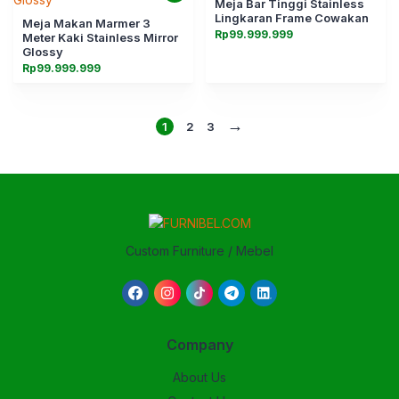
Meja Bar Tinggi Stainless
Lingkaran Frame Cowakan
Meja Makan Marmer 3
Rp
99.999.999
Meter Kaki Stainless Mirror
Glossy
Rp
99.999.999
→
1
2
3
Custom Furniture / Mebel
Company
About Us