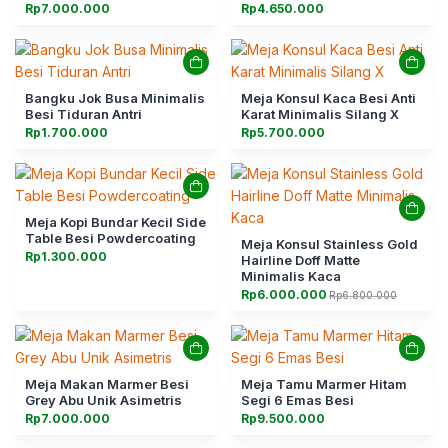
Rp
7.000.000
Rp
4.650.000
Bangku Jok Busa Minimalis
Meja Konsul Kaca Besi Anti
Besi Tiduran Antri
Karat Minimalis Silang X
Rp
1.700.000
Rp
5.700.000
Meja Kopi Bundar Kecil Side
Table Besi Powdercoating
Meja Konsul Stainless Gold
Rp
1.300.000
Hairline Doff Matte
Minimalis Kaca
Rp
6.000.000
Rp
6.800.000
Harga
Harga
aslinya
saat
adalah:
ini
Rp6.800.000.
adalah:
Rp6.000.000.
Meja Makan Marmer Besi
Meja Tamu Marmer Hitam
Grey Abu Unik Asimetris
Segi 6 Emas Besi
Rp
7.000.000
Rp
9.500.000