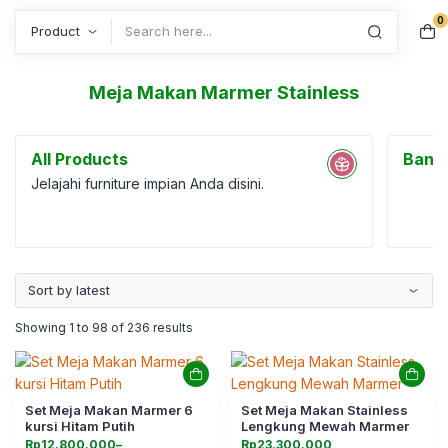
0
Search
Meja Makan Marmer Stainless
All Products
Bang
Jelajahi furniture impian Anda disini.
Showing 1 to 98 of 236 results
Set Meja Makan Marmer 6
Set Meja Makan Stainless
kursi Hitam Putih
Lengkung Mewah Marmer
Rentang
Rp
12.800.000
–
Rp
23.300.000