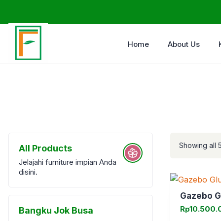
Home
About Us
Showing all 5
All Products
Jelajahi furniture impian Anda
disini.
Gazebo G
Rp
10.500.
Bangku Jok Busa
Harga
Harga
aslinya
saat