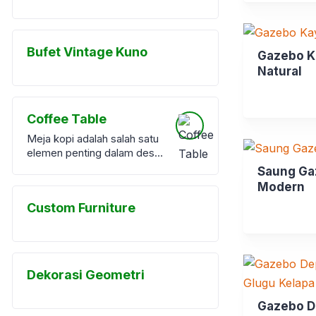
adalah:
ini
Rp11.500.0
adalah:
Rp10.500.
Bufet Vintage Kuno
Gazebo K
Natural
Coffee Table
Meja kopi adalah salah satu
elemen penting dalam desain
interior ruang tamu.
Saung Ga
Meskipun sering dianggap
Modern
sebagai item pelengkap,
Custom Furniture
meja kopi memiliki peran
fungsional dan estetika yang
signifikan. Di era desain
interior modern, meja kopi
atau <a
Dekorasi Geometri
href="https://furnibel.com/pr
oduct-category/coffe-
Gazebo 
table/">coffee table</a>