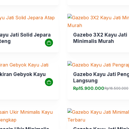
yu Jati Solid Jepara
Gazebo 3X2 Kayu Jati
teng
Minimalis Murah
kiran Gebyok Kayu
Gazebo Kayu Jati Peng
Langsung
Rp
15.900.000
Rp
16.500.000
Harga
Harga
aslinya
saat
adalah:
ini
Rp16.500.000.
adalah:
Rp15.900.000.