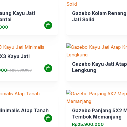
aung Kayu Jati
Gazebo Kolam Renang
antai
Jati Solid
.000
X3 Kayu Jati
Gazebo Kayu Jati Ata
000
Lengkung
Rp
23.500.000
000.
000.
inimalis Atap Tanah
Gazebo Panjang 5X2 
Tembok Memanjang
Rp
25.900.000