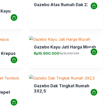
Gazebo Atas Rumah Dak 2X2
 Kayu
Gazebo Kayu Jati Harga Murah
p Krepus
Rp
15.900.000
Rp
16.500.000
Harga
Harga
aslinya
saat
adalah:
ini
Rp16.500.000.
adalah:
Rp15.900.000.
Gazebo Dak Tingkat Rumah
3X2,5
Mepet