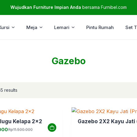
Wujudkan Furniture Impian Anda
bersama Furnibel.com
Kursi
Meja
Lemari
Pintu Rumah
Set 
Gazebo
5 results
lugu Kelapa 2×2
Gazebo 2X2 Kayu Jati
000
Rp
11.500.000