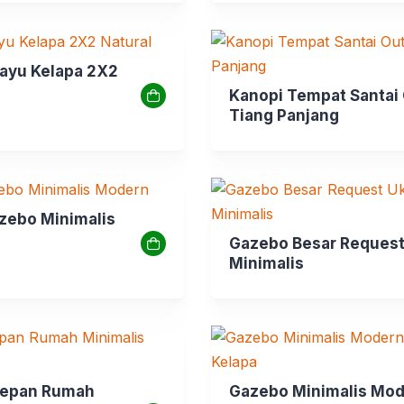
00.
000.
ayu Kelapa 2X2
Kanopi Tempat Santai
Tiang Panjang
zebo Minimalis
Gazebo Besar Request
Minimalis
Depan Rumah
Gazebo Minimalis Mo