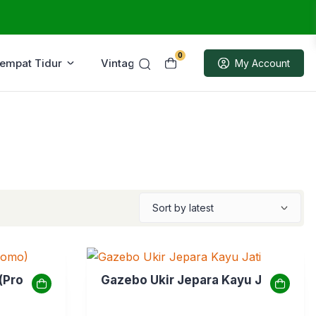
0
Tempat Tidur
Vintage
Sample
My Account
 (Promo)
Gazebo Ukir Jepara Kayu Jati