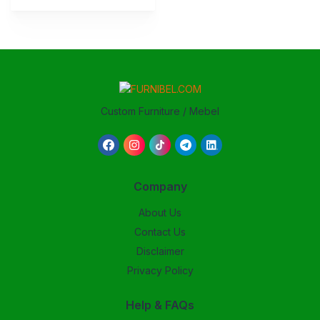
Custom Furniture / Mebel
Company
About Us
Contact Us
Disclaimer
Privacy Policy
Help & FAQs