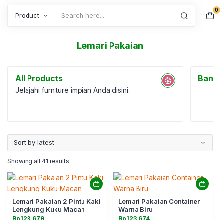
0
Search
Lemari Pakaian
All Products
Bang
Jelajahi furniture impian Anda disini.
Showing all 41 results
Lemari Pakaian 2 Pintu Kaki
Lemari Pakaian Container
Lengkung Kuku Macan
Warna Biru
Rp
123.679
Rp
123.674