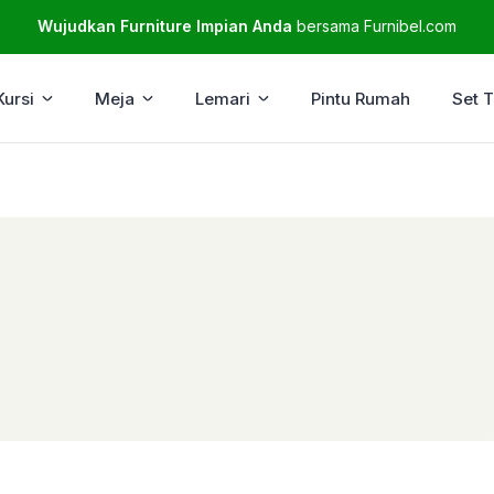
Wujudkan Furniture Impian Anda
bersama Furnibel.com
Kursi
Meja
Lemari
Pintu Rumah
Set 