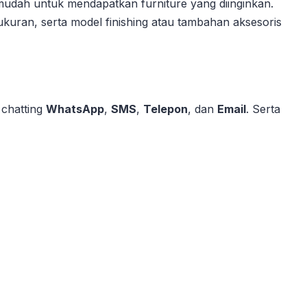
udah untuk mendapatkan furniture yang diinginkan.
kuran, serta model finishing atau tambahan aksesoris
 chatting
WhatsApp
,
SMS
,
Telepon
, dan
Email
. Serta