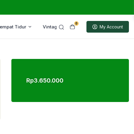
0
Tempat Tidur
Vintage
Sample
My Account
Rp
3.650.000