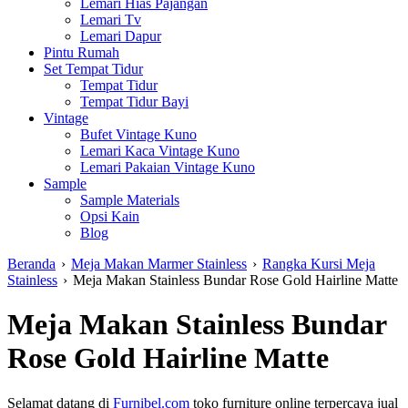
Lemari Hias Pajangan
Lemari Tv
Lemari Dapur
Pintu Rumah
Set Tempat Tidur
Tempat Tidur
Tempat Tidur Bayi
Vintage
Bufet Vintage Kuno
Lemari Kaca Vintage Kuno
Lemari Pakaian Vintage Kuno
Sample
Sample Materials
Opsi Kain
Blog
Beranda
›
Meja Makan Marmer Stainless
›
Rangka Kursi Meja
Stainless
›
Meja Makan Stainless Bundar Rose Gold Hairline Matte
Meja Makan Stainless Bundar
Rose Gold Hairline Matte
Selamat datang di
Furnibel.com
toko furniture online terpercaya jual