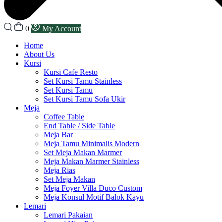
0
My Account
Home
About Us
Kursi
Kursi Cafe Resto
Set Kursi Tamu Stainless
Set Kursi Tamu
Set Kursi Tamu Sofa Ukir
Meja
Coffee Table
End Table / Side Table
Meja Bar
Meja Tamu Minimalis Modern
Set Meja Makan Marmer
Meja Makan Marmer Stainless
Meja Rias
Set Meja Makan
Meja Foyer Villa Duco Custom
Meja Konsul Motif Balok Kayu
Lemari
Lemari Pakaian