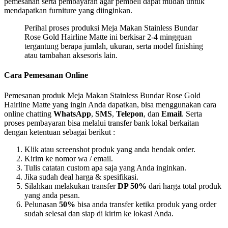
pemesanan serta pembayaran agar pembeli dapat mudah untuk
mendapatkan furniture yang diinginkan.
Perihal proses produksi Meja Makan Stainless Bundar
Rose Gold Hairline Matte ini berkisar 2-4 mingguan
tergantung berapa jumlah, ukuran, serta model finishing
atau tambahan aksesoris lain.
Cara Pemesanan Online
Pemesanan produk Meja Makan Stainless Bundar Rose Gold
Hairline Matte yang ingin Anda dapatkan, bisa menggunakan cara
online chatting
WhatsApp
,
SMS
,
Telepon
, dan
Email
. Serta
proses pembayaran bisa melalui transfer bank lokal berkaitan
dengan ketentuan sebagai berikut :
Klik atau screenshot produk yang anda hendak order.
Kirim ke nomor wa / email.
Tulis catatan custom apa saja yang Anda inginkan.
Jika sudah deal harga & spesifikasi.
Silahkan melakukan transfer
DP 50%
dari harga total produk
yang anda pesan.
Pelunasan
50%
bisa anda transfer ketika produk yang order
sudah selesai dan siap di kirim ke lokasi Anda.