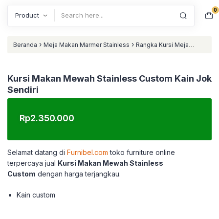
0
Search
›
›
Beranda
Meja Makan Marmer Stainless
Rangka Kursi Meja
›
Stainless
Kursi Makan Mewah Stainless Custom Kain Jok Sendiri
Kursi Makan Mewah Stainless Custom Kain Jok
Sendiri
Rp
2.350.000
Selamat datang di
Furnibel.com
toko furniture online
terpercaya jual
Kursi Makan Mewah Stainless
Custom
dengan harga terjangkau.
Kain custom