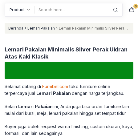
0
Search
›
›
Beranda
Lemari Pakaian
Lemari Pakaian Minimalis Silver Perak
Ukiran Atas Kaki Klasik
Lemari Pakaian Minimalis Silver Perak Ukiran
Atas Kaki Klasik
Selamat datang di
Furnibel.com
toko furniture online
terpercaya jual
Lemari
Pakaian
dengan harga terjangkau.
Selain
Lemari
Pakaian
ini, Anda juga bisa order furniture lain
mulai dari kursi, meja, lemari pakaian hingga set tempat tidur.
Buyer juga boleh request warna finishing, custom ukuran, kayu,
formasi, dan lain sebagainya.