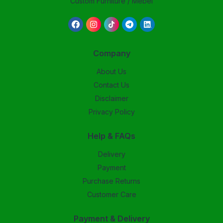
Custom Furniture / Mebel
Company
About Us
Contact Us
Disclaimer
Privacy Policy
Help & FAQs
Delivery
Payment
Purchase Returns
Customer Care
Payment & Delivery