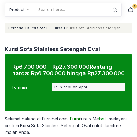
0
Search
›
›
Beranda
Kursi Sofa Full Busa
Kursi Sofa Stainless Setengah
Oval
Kursi Sofa Stainless Setengah Oval
Rp
6.700.000
–
Rp
27.300.000
Rentang
harga: Rp6.700.000 hingga Rp27.300.000
Formasi
Selamat datang di Furnibel.com,
Furni
ture x Me
bel
: melayani
custom
Kursi Sofa Stainless Setengah Oval untuk furniture
impian Anda.