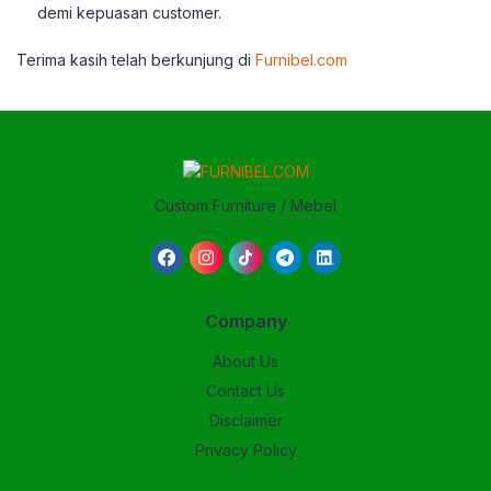
demi kepuasan customer.
Terima kasih telah berkunjung di
Furnibel.com
Custom Furniture / Mebel
Company
About Us
Contact Us
Disclaimer
Privacy Policy