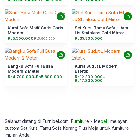
harga:
Rp5.950.000
hingga
Rp12.850.000
Kursi Sofa Motif Garis Garis
Set Kursi Tamu Sofa Hitam
Modern
Lis Stainless Gold Mirror
Rp
5.500.000
Rp
35.300.000
Rp
5.800.000
Harga
Harga
aslinya
saat
adalah:
ini
Rp5.800.000.
adalah:
Rp5.500.000.
Bangku Sofa Full Busa
Kursi Sudut L Modern
Modern 2 Meter
Estetik
Rentang
Rentang
Rp
4.700.000
–
Rp
5.600.000
Rp
12.300.000
–
harga:
harga:
Rp
17.800.000
Rp4.700.000
Rp12.300.000
hingga
hingga
Rp5.600.000
Rp17.800.000
Selamat datang di Furnibel.com,
Furni
ture x Me
bel
: melayani
custom
Set Kursi Tamu Sofa Kerang Plus Meja untuk furniture
impian Anda.