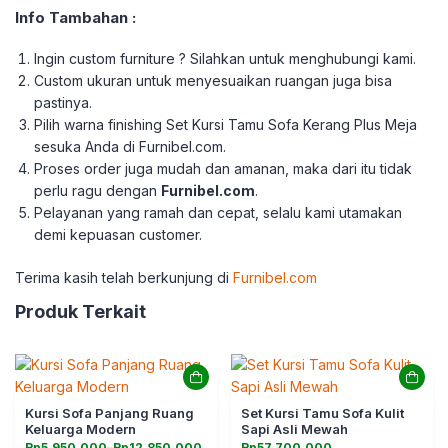
Info Tambahan :
Ingin custom furniture ? Silahkan untuk menghubungi kami.
Custom ukuran untuk menyesuaikan ruangan juga bisa
pastinya.
Pilih warna finishing Set Kursi Tamu Sofa Kerang Plus Meja
sesuka Anda di Furnibel.com.
Proses order juga mudah dan amanan, maka dari itu tidak
perlu ragu dengan
Furnibel.com
.
Pelayanan yang ramah dan cepat, selalu kami utamakan
demi kepuasan customer.
Terima kasih telah berkunjung di
Furnibel.com
Produk Terkait
Kursi Sofa Panjang Ruang
Set Kursi Tamu Sofa Kulit
Keluarga Modern
Sapi Asli Mewah
Rentang
Rp
5.950.000
–
Rp
12.850.000
Rp
57.700.000