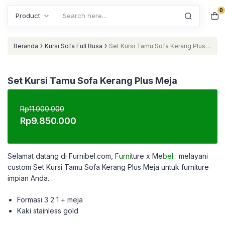
0
Search
›
›
Beranda
Kursi Sofa Full Busa
Set Kursi Tamu Sofa Kerang Plus
Meja
Set Kursi Tamu Sofa Kerang Plus Meja
Rp
11.000.000
Harga
Harga
Rp
9.850.000
aslinya
saat
adalah:
ini
Rp11.000.000.
adalah:
Selamat datang di Furnibel.com,
Furni
ture x Me
bel
: melayani
Rp9.850.000.
custom
Set Kursi Tamu Sofa Kerang Plus Meja untuk furniture
impian Anda.
Formasi 3 2 1 + meja
Kaki stainless gold