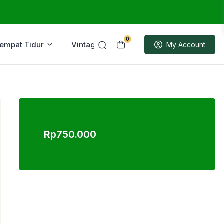
0
Tempat Tidur
Vintage
Sample
My Account
Rp
750.000