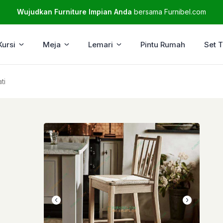
Wujudkan Furniture Impian Anda
bersama Furnibel.com
Kursi
Meja
Lemari
Pintu Rumah
Set 
ti