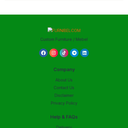
Custom Furniture / Mebel
Company
About Us
Contact Us
Disclaimer
Privacy Policy
Help & FAQs
Delivery