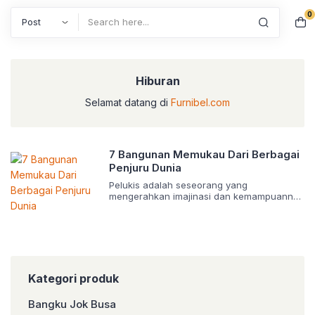
0
Search
Hiburan
Selamat datang di
Furnibel.com
7 Bangunan Memukau Dari Berbagai
Penjuru Dunia
Pelukis adalah seseorang yang
mengerahkan imajinasi dan kemampuannya
untuk menggambar di atas kertas, tembok,
atau benda yang di jadikan objek. Namun
berbeda dengan arsitek, arsitek
mengerahkan seni dan perhitungannya ke
dalam sebuah gedung, rumah, dan
bangunan-bangunan lain. Dengan
perhitungan serta di tambah dengan
Kategori produk
imajinasi yang brilliant, seorang arsitek
mampu mengukir sebuah gambaran yang
Bangku Jok Busa
belum pernah […]