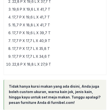
22,8 P X 19,6 L X 37,7 T
19,6 P X 19,6 L X 41,7 T
17,7 P X 19,6 L X 41,7 T
15,7 P X 18,8 L X 41,7 T
17,7 P X 19,6 L X 39,7 T
17,7 P X 17,7 L X 40,9 T
17,7 P X 17,7 L X 35,8 T
17,7 P X 17,7 L X 34,6 T
22,8 P X 18,8 L X 27,9 T
Tidak hanya kursi makan yang ada disini, Anda juga
boleh custom ukuran, warna kain jok, jenis kain,
hingga kayu untuk set meja makan. Tunggu apalagi?
pesan furniture Anda di furnibel.com!