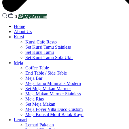
0
My Account
Home
About Us
Kursi
Kursi Cafe Resto
Set Kursi Tamu Stainless
Set Kursi Tamu
Set Kursi Tamu Sofa Ukir
Meja
Coffee Table
End Table / Side Table
Meja Bar
Meja Tamu Minimalis Modern
Set Meja Makan Marmer
Meja Makan Marmer Stainless
Meja Rias
Set Meja Makan
Meja Foyer Villa Duco Custom
Meja Konsul Motif Balok Kayu
Lemari
Lemari Pakaian