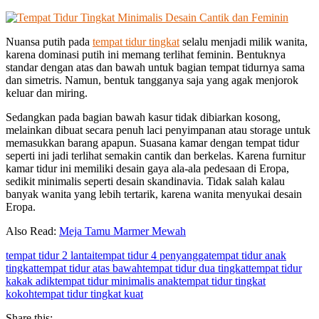
Nuansa putih pada
tempat tidur tingkat
selalu menjadi milik wanita,
karena dominasi putih ini memang terlihat feminin. Bentuknya
standar dengan atas dan bawah untuk bagian tempat tidurnya sama
dan simetris. Namun, bentuk tangganya saja yang agak menjorok
keluar dan miring.
Sedangkan pada bagian bawah kasur tidak dibiarkan kosong,
melainkan dibuat secara penuh laci penyimpanan atau storage untuk
memasukkan barang apapun. Suasana kamar dengan tempat tidur
seperti ini jadi terlihat semakin cantik dan berkelas. Karena furnitur
kamar tidur ini memiliki desain gaya ala-ala pedesaan di Eropa,
sedikit minimalis seperti desain skandinavia. Tidak salah kalau
banyak wanita yang lebih tertarik, karena wanita menyukai desain
Eropa.
Also Read:
Meja Tamu Marmer Mewah
tempat tidur 2 lantai
tempat tidur 4 penyangga
tempat tidur anak
tingkat
tempat tidur atas bawah
tempat tidur dua tingkat
tempat tidur
kakak adik
tempat tidur minimalis anak
tempat tidur tingkat
kokoh
tempat tidur tingkat kuat
Share this: