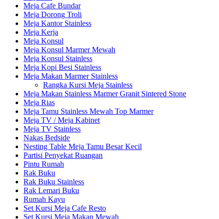
Meja Cafe Bundar
Meja Dorong Troli
Meja Kantor Stainless
Meja Kerja
Meja Konsul
Meja Konsul Marmer Mewah
Meja Konsul Stainless
Meja Kopi Besi Stainless
Meja Makan Marmer Stainless
Rangka Kursi Meja Stainless
Meja Makan Stainless Marmer Granit Sintered Stone
Meja Rias
Meja Tamu Stainless Mewah Top Marmer
Meja TV / Meja Kabinet
Meja TV Stainless
Nakas Bedside
Nesting Table Meja Tamu Besar Kecil
Partisi Penyekat Ruangan
Pintu Rumah
Rak Buku
Rak Buku Stainless
Rak Lemari Buku
Rumah Kayu
Set Kursi Meja Cafe Resto
Set Kursi Meja Makan Mewah