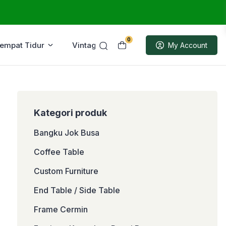
0
Tempat Tidur
Vintage
Sample
My Account
Kategori produk
Bangku Jok Busa
Coffee Table
Custom Furniture
End Table / Side Table
Frame Cermin