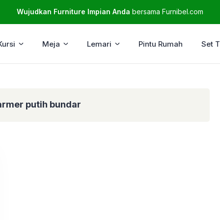
Wujudkan Furniture Impian Anda
bersama Furnibel.com
Kursi
Meja
Lemari
Pintu Rumah
Set 
rmer putih bundar