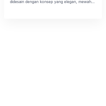
didesain dengan konsep yang elegan, mewah
namun klasik semi modern. Bisa dilihat dari
bentuk lekukan pada kaki meja dan kursi, serta
didominasi warna silver dan putih. Pada kaki
meja dan permukaan Set Meja Makan Marmer
Putih Bundar Stainless Gold memiliki […]