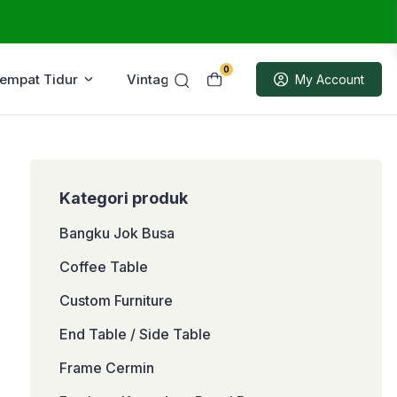
0
Tempat Tidur
Vintage
Sample
My Account
Kategori produk
Bangku Jok Busa
Coffee Table
Custom Furniture
End Table / Side Table
Frame Cermin