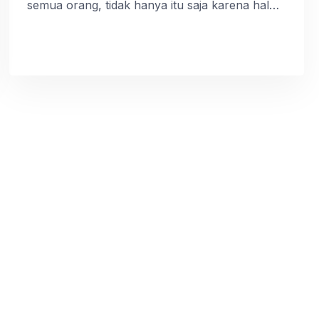
semua orang, tidak hanya itu saja karena hal
tersebut biasanya juga didukung dengan
perabotan rumah yang tepat. Tujuannya agar
tampilan rumah menjadi lebih elegan. Mungkin
Anda bisa memerhatikan design dari set tempat
tidur berikut ini. Berbagai Macam Design Set
Tempat Tidur Meskipun tidak […]