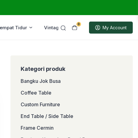
0
Tempat Tidur
Vintage
Sample
My Account
Kategori produk
Bangku Jok Busa
Coffee Table
Custom Furniture
End Table / Side Table
Frame Cermin