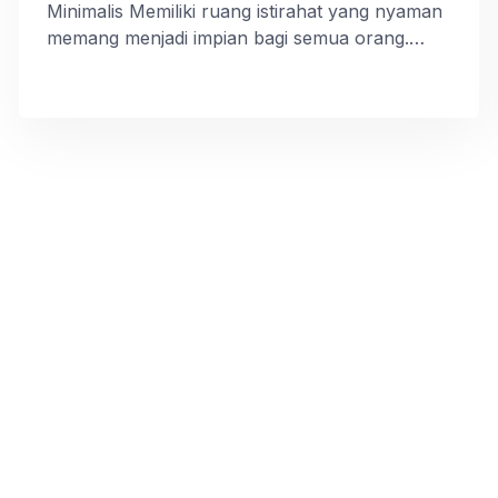
Minimalis Memiliki ruang istirahat yang nyaman
memang menjadi impian bagi semua orang.
Begitu pun ketika harus memilih desain set
tempat tidur. Anda perlu menentukannya
dengan hati-hati tanpa terburu-buru agar tidak
salah pilih. Mengingat saat ini sudah banyak
sekali pilihannya tersedia. Rekomendasi Desain
Set Tempat Tidur Duco Putih Kayu […]