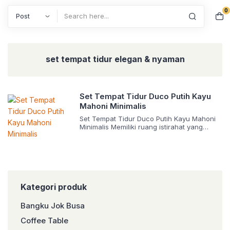
0
Search
set tempat tidur elegan & nyaman
Set Tempat Tidur Duco Putih Kayu
Mahoni Minimalis
Set Tempat Tidur Duco Putih Kayu Mahoni
Minimalis Memiliki ruang istirahat yang
nyaman memang menjadi impian bagi
semua orang. Begitu pun ketika harus
memilih desain set tempat tidur. Anda perlu
menentukannya dengan hati-hati tanpa
terburu-buru agar tidak salah pilih.
Mengingat saat ini sudah banyak sekali
pilihannya tersedia. Rekomendasi Desain
Kategori produk
Set Tempat Tidur Duco Putih Kayu […]
Bangku Jok Busa
Coffee Table