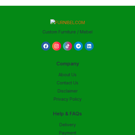
Custom Furniture / Mebel
Company
About Us
Contact Us
Disclaimer
Privacy Policy
Help & FAQs
Delivery
Payment