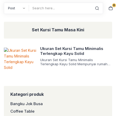
0
Search
Set Kursi Tamu Masa Kini
Ukuran Set Kursi Tamu Minimalis
Terlengkap Kayu Solid
Ukuran Set Kursi Tamu Minimalis
Terlengkap Kayu Solid Mempunyai rumah
sendiri tentunya akan terasa lebih nyaman
ketika terdapat set kursi tamu di ruang
tengah. Tentu saja harus menentukan
terlebih dahulu bentuk kursinya agar sesuai
dengan kondisi ruangannya. Macam-
Macam Set Kursi Tamu Terdapat banyak
sekali macam-macam set kursi tamu yang
Kategori produk
dapat menjadi rekomendasi dijadikan
sarana tempat […]
Bangku Jok Busa
Coffee Table