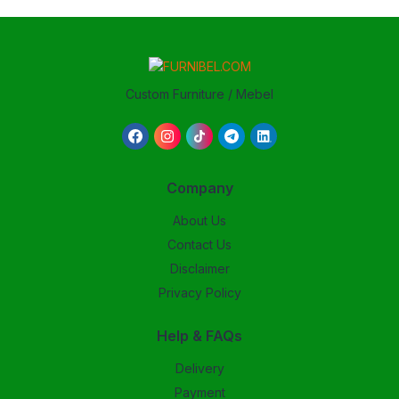
Custom Furniture / Mebel
Company
About Us
Contact Us
Disclaimer
Privacy Policy
Help & FAQs
Delivery
Payment