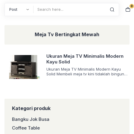
0
Search
Meja Tv Bertingkat Mewah
Ukuran Meja TV Minimalis Modern
Kayu Solid
Ukuran Meja TV Minimalis Modern Kayu
Solid Membeli meja tv kini tidaklah bingung
karena banyak sekali pilihan dan model-
modelnya. Tentu saja bahan materialnya
dari kayu berkualitas sehingga akan kokoh,
kuat dan tahan lama. Dengan begitu dapat
digunakan dalam jangka lama. Macam-
macam Meja TV Harga Murah Memang
terdapat banyak sekali model-model meja
Kategori produk
tv yang di desain […]
Bangku Jok Busa
Coffee Table