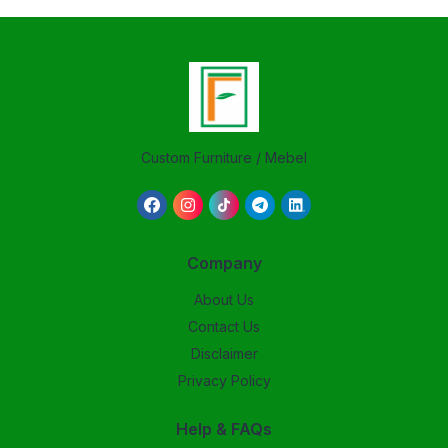
Custom Furniture / Mebel
Company
About Us
Contact Us
Disclaimer
Privacy Policy
Help & FAQs