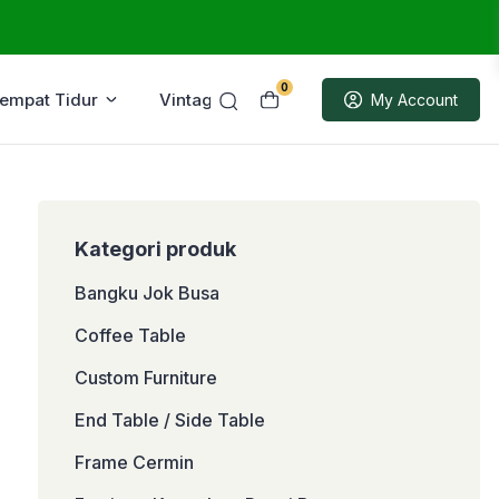
0
Tempat Tidur
Vintage
Sample
My Account
Kategori produk
Bangku Jok Busa
Coffee Table
Custom Furniture
End Table / Side Table
Frame Cermin