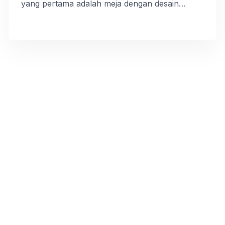
yang pertama adalah meja dengan desain
warna hitam dan emas yang membentuk pola
huruf X pada bagian kaki meja. Meja ini didesain
dengan ukuran minimalis namun memiliki sisi
elegan karena memiliki perpaduan warna yang
glamour yakni hitam dan emas. Rekomendasi
meja konsul stainless top […]