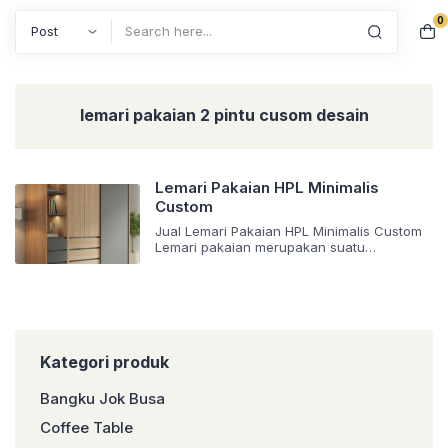
0
Search
lemari pakaian 2 pintu cusom desain
Lemari Pakaian HPL Minimalis
Custom
Jual Lemari Pakaian HPL Minimalis Custom
Lemari pakaian merupakan suatu
kebutuhan yang wajib dimiliki oleh keluarga.
Bahkan, di setiap rumah pasti memiliki
setidaknya satu atau dua buah lemari.
Salah satunya adalah Lemari Pakaian HPL
Minimalis Custom yang sedang ramai dicari
oleh masyarakat. Ada beberapa jenis lemari
pakaian custom yang banyak diburu karena
Kategori produk
memiliki keunikan tersendiri. […]
Bangku Jok Busa
Coffee Table