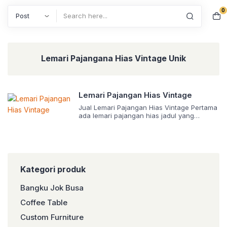
0
Search
Lemari Pajangana Hias Vintage Unik
Lemari Pajangan Hias Vintage
Jual Lemari Pajangan Hias Vintage Pertama
ada lemari pajangan hias jadul yang
minimalis. Model lemarinya memanjang,
dengan total 4 ruang untuk menyimpan
pajangan. Tiga ruang besar dibatasi
dengan sekat, sementara satu ruang
lainnya berada paling bawah dengan
bentuk berupa laci. Lemari pajangan ini
Kategori produk
didominasi warna putih, dengan guratan
warna coklat. Guratan itulah yang membuat
Bangku Jok Busa
tampilan […]
Coffee Table
Custom Furniture