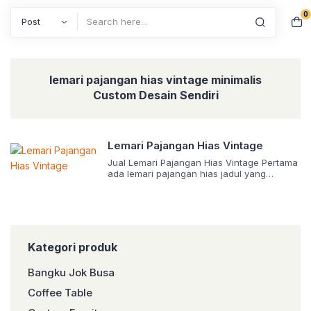
0
Search
lemari pajangan hias vintage minimalis
Custom Desain Sendiri
Lemari Pajangan Hias Vintage
Jual Lemari Pajangan Hias Vintage Pertama
ada lemari pajangan hias jadul yang
minimalis. Model lemarinya memanjang,
dengan total 4 ruang untuk menyimpan
pajangan. Tiga ruang besar dibatasi
dengan sekat, sementara satu ruang
lainnya berada paling bawah dengan
bentuk berupa laci. Lemari pajangan ini
Kategori produk
didominasi warna putih, dengan guratan
warna coklat. Guratan itulah yang membuat
Bangku Jok Busa
tampilan […]
Coffee Table