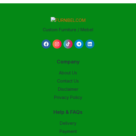
Custom Furniture / Mebel
Company
About Us
Contact Us
Disclaimer
Privacy Policy
Help & FAQs
Delivery
Payment