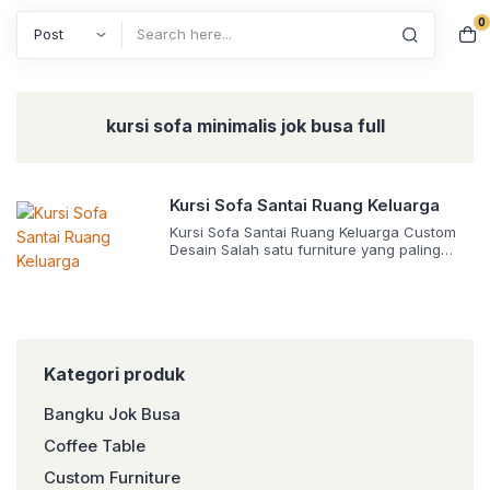
0
Search
kursi sofa minimalis jok busa full
Kursi Sofa Santai Ruang Keluarga
Kursi Sofa Santai Ruang Keluarga Custom
Desain Salah satu furniture yang paling
penting dalam rumah adalah tempat duduk,
terlebih pada bagian ruang tamu. Ada
beragam desain kursi sofa santai jok busa
nyaman untuk menemani kegiatan
beristirahat semakin menyenangkan.
Tentunya dengan kombinasi, bentuk, warna
Kategori produk
dan juga ukuran yang beragam. Kumpulan
Desain Kursi Sofa Santai Jok Busa […]
Bangku Jok Busa
Coffee Table
Custom Furniture