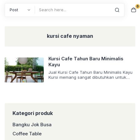
0
Search
kursi cafe nyaman
Kursi Cafe Tahun Baru Minimalis
Kayu
Jual Kursi Cafe Tahun Baru Minimalis Kayu
Kursi memang sangat dibutuhkan untuk
duduk dan juga dapat digunakan untuk
mempercantik ruangan. Tampilan ruangan
akan lebih estetik apabila dihiasi dengan
kursi kayu ini. Warna yang khas menjadikan
kursi ini terlihat klasik namun tetap
menawan. Jenis kursi ini cocok sekali jika
diletakkan pada ruang makan. Tampilan
Kategori produk
kursi ini […]
Bangku Jok Busa
Coffee Table