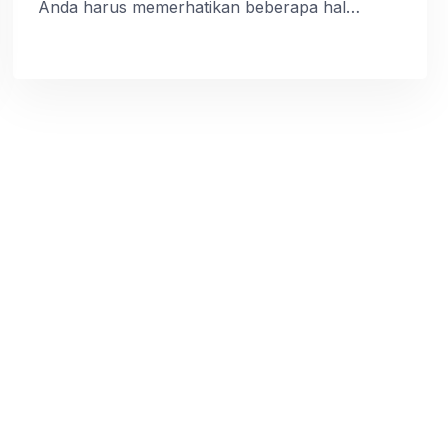
Anda harus memerhatikan beberapa hal
penting terlebih dahulu. Seperti halnya
mengatur desain dari tempat cafe, bahan
pembuatan menu sampai dengan peralatan
agar semuanya terlihat menarik. Perhatikan
berbagai macam desain kursi kafe terbaik di
2021. Berbagai Macam Desain Kursi Kafe
Terbaik Penataan peralatan sampai
memerhatikan […]