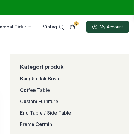
0
Tempat Tidur
Vintage
Sample
My Account
Kategori produk
Bangku Jok Busa
Coffee Table
Custom Furniture
End Table / Side Table
Frame Cermin