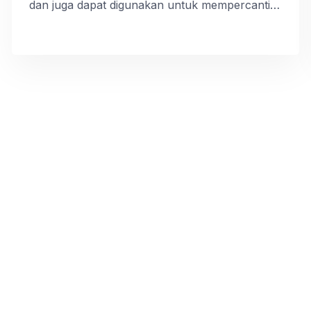
dan juga dapat digunakan untuk mempercantik
ruangan. Tampilan ruangan akan lebih estetik
apabila dihiasi dengan kursi kayu ini. Warna
yang khas menjadikan kursi ini terlihat klasik
namun tetap menawan. Jenis kursi ini cocok
sekali jika diletakkan pada ruang makan.
Tampilan kursi ini […]