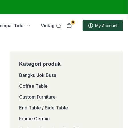
0
Tempat Tidur
Vintage
Sample
My Account
Kategori produk
Bangku Jok Busa
Coffee Table
Custom Furniture
End Table / Side Table
Frame Cermin