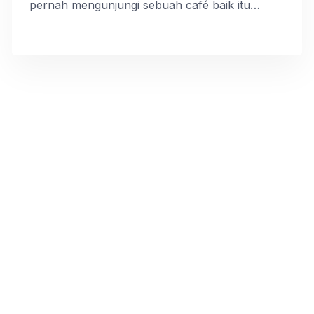
pernah mengunjungi sebuah café baik itu
sendiri, bersama keluarga, bersama rekan
maupun bersama kolega anda. Jenis café ada
banyak sekali ragamnya, namun secara umum
café-café itu menghadirkan nuansa ramah nan
nyaman agar membuat betah para
pengunjungnya. Salah satu komponen utama
yang […]