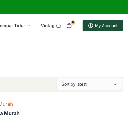
0
Tempat Tidur
Vintage
Sample
My Account
ga Murah