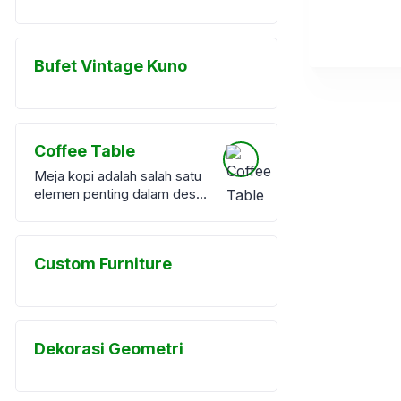
Bufet Vintage Kuno
Coffee Table
Meja kopi adalah salah satu
elemen penting dalam desain
interior ruang tamu.
Meskipun sering dianggap
sebagai item pelengkap,
Custom Furniture
meja kopi memiliki peran
fungsional dan estetika yang
signifikan. Di era desain
interior modern, meja kopi
atau <a
Dekorasi Geometri
href="https://furnibel.com/pr
oduct-category/coffe-
table/">coffee table</a>