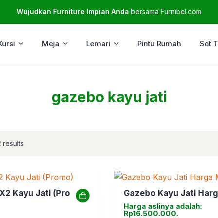
Wujudkan Furniture Impian Anda
bersama Furnibel.com
Kursi
Meja
Lemari
Pintu Rumah
Set 
gazebo kayu jati
 results
X2 Kayu Jati (Promo)
Gazebo Kayu Jati Har
Harga aslinya adalah:
Rp16.500.000.