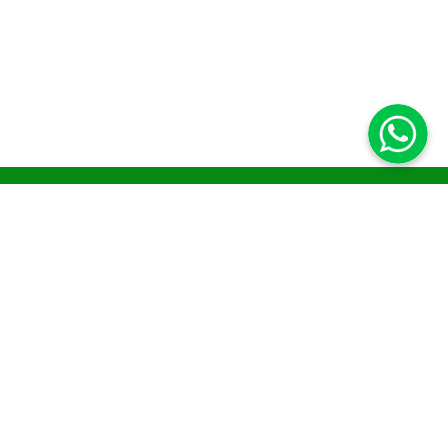
& FAQs
Payment & Delivery
y
nt
se Returns
er Care