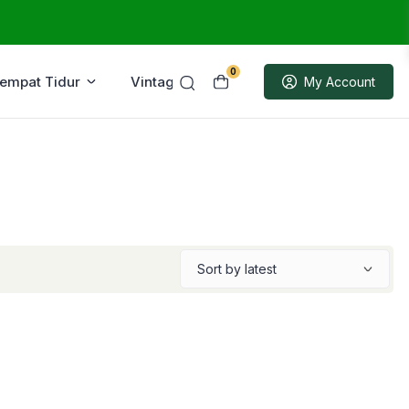
0
Tempat Tidur
Vintage
Sample
My Account