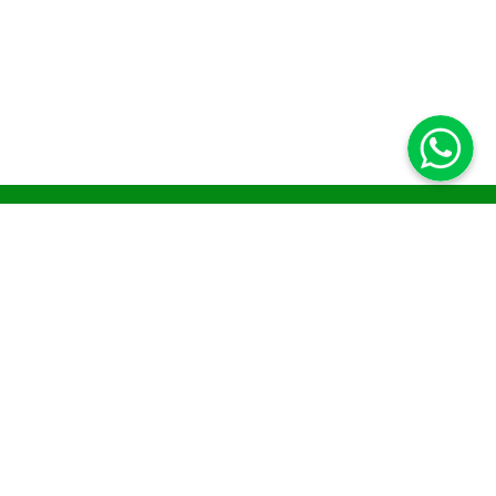
& FAQs
Payment & Delivery
y
nt
se Returns
er Care