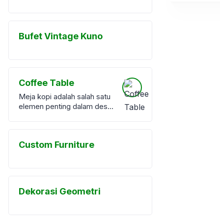
Bufet Vintage Kuno
Coffee Table
Meja kopi adalah salah satu
elemen penting dalam desain
interior ruang tamu.
Meskipun sering dianggap
sebagai item pelengkap,
Custom Furniture
meja kopi memiliki peran
fungsional dan estetika yang
signifikan. Di era desain
interior modern, meja kopi
atau <a
Dekorasi Geometri
href="https://furnibel.com/pr
oduct-category/coffe-
table/">coffee table</a>