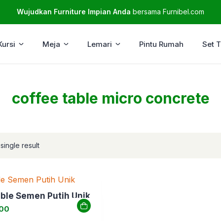
Wujudkan Furniture Impian Anda
bersama Furnibel.com
Kursi
Meja
Lemari
Pintu Rumah
Set 
coffee table micro concrete
single result
ble Semen Putih Unik
000