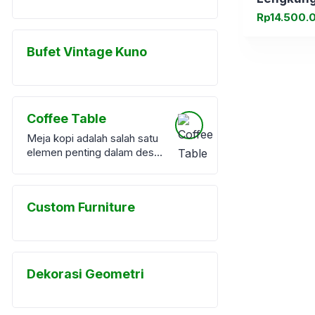
Rp
14.500.
Bufet Vintage Kuno
Coffee Table
Meja kopi adalah salah satu
elemen penting dalam desain
interior ruang tamu.
Meskipun sering dianggap
sebagai item pelengkap,
Custom Furniture
meja kopi memiliki peran
fungsional dan estetika yang
signifikan. Di era desain
interior modern, meja kopi
atau <a
Dekorasi Geometri
href="https://furnibel.com/pr
oduct-category/coffe-
table/">coffee table</a>