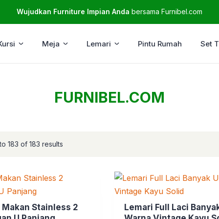
Wujudkan Furniture Impian Anda
bersama Furnibel.com
Kursi
Meja
Lemari
Pintu Rumah
Set 
FURNIBEL.COM
o 183 of 183 results
 Makan Stainless 2
Lemari Full Laci Banyak
an U Panjang
Warna Vintage Kayu So