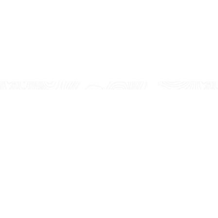
Company
Help 
About Us
Deliver
Contact Us
Payme
Disclaimer
Purcha
Privacy Policy
Custom