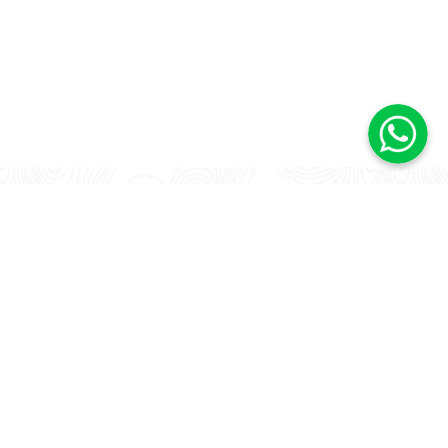
& FAQs
Payment & Delivery
y
nt
se Returns
er Care