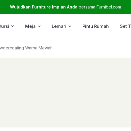
Wujudkan Furniture Impian Anda
bersama Furnibel.com
Kursi
Meja
Lemari
Pintu Rumah
Set 
Powdercoating Warna Mewah