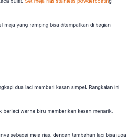
kaca bulat.
Set meja rias stainless powdercoatin
g
l meja yang ramping bisa ditempatkan di bagian
gkapi dua laci memberi kesan simpel. Rangkaian ini
rak berlaci warna biru memberikan kesan menarik.
nya sebagai meja rias, dengan tambahan laci bisa juga