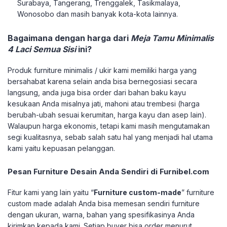
Surabaya, Tangerang, Trenggalek, Tasikmalaya,
Wonosobo dan masih banyak kota-kota lainnya.
Bagaimana dengan harga dari
Meja Tamu Minimalis
4 Laci Semua Sisi
ini?
Produk furniture minimalis / ukir kami memiliki harga yang
bersahabat karena selain anda bisa bernegosiasi secara
langsung, anda juga bisa order dari bahan baku kayu
kesukaan Anda misalnya jati, mahoni atau trembesi (harga
berubah-ubah sesuai kerumitan, harga kayu dan asep lain).
Walaupun harga ekonomis, tetapi kami masih mengutamakan
segi kualitasnya, sebab salah satu hal yang menjadi hal utama
kami yaitu kepuasan pelanggan.
Pesan Furniture Desain Anda Sendiri di Furnibel.com
Fitur kami yang lain yaitu “
Furniture custom-made
” furniture
custom made adalah Anda bisa memesan sendiri furniture
dengan ukuran, warna, bahan yang spesifikasinya Anda
kirimkan kepada kami. Setiap buyer bisa order menurut