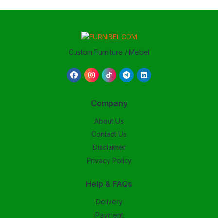
Custom Furniture / Mebel
Company
About Us
Contact Us
Disclaimer
Privacy Policy
Help & FAQs
Delivery
Payment