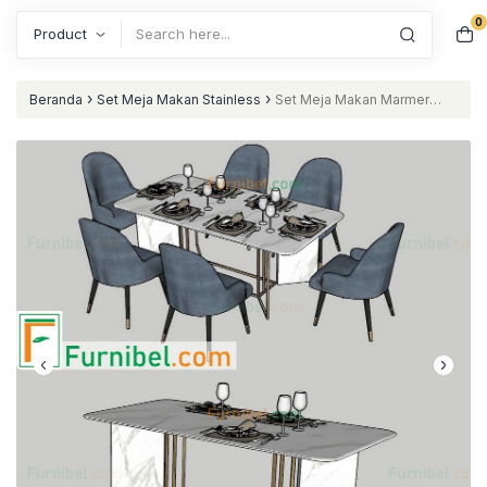
0
Search
›
›
Beranda
Set Meja Makan Stainless
Set Meja Makan Marmer
Stainless Gold 6 Kursi Jok Busa Murah