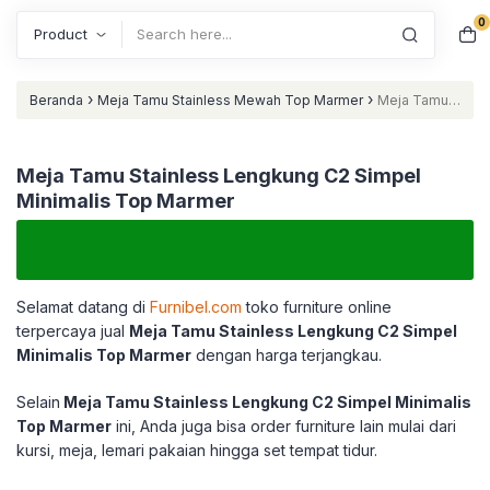
0
Search
›
›
Beranda
Meja Tamu Stainless Mewah Top Marmer
Meja Tamu
Stainless Lengkung C2 Simpel Minimalis Top Marmer
Meja Tamu Stainless Lengkung C2 Simpel
Minimalis Top Marmer
Selamat datang di
Furnibel.com
toko furniture online
terpercaya jual
Meja Tamu Stainless Lengkung C2 Simpel
Minimalis Top Marmer
dengan harga terjangkau.
Selain
Meja Tamu Stainless Lengkung C2 Simpel Minimalis
Top Marmer
ini, Anda juga bisa order furniture lain mulai dari
kursi, meja, lemari pakaian hingga set tempat tidur.