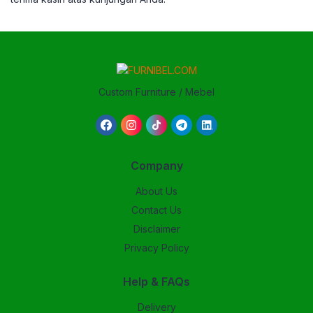
Custom Furniture / Mebel
Company
About Us
Contact Us
Disclaimer
Privacy Policy
Help & FAQs
Delivery