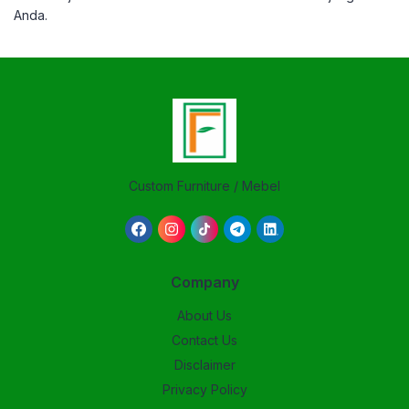
Anda.
Custom Furniture / Mebel
Company
About Us
Contact Us
Disclaimer
Privacy Policy