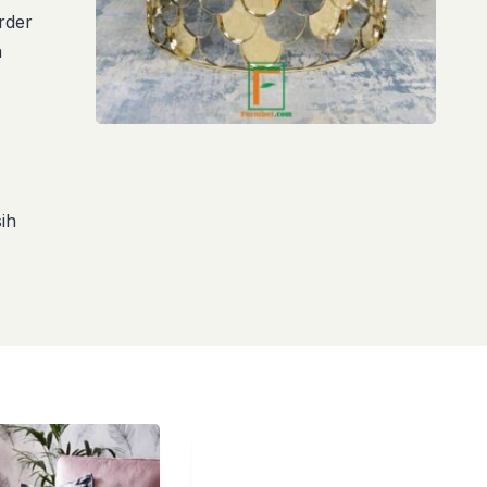
order
n
ih