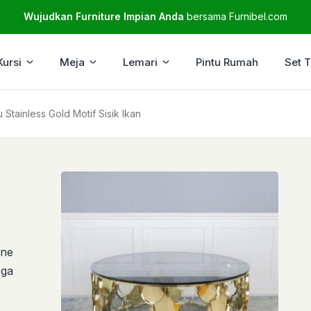
Wujudkan Furniture Impian Anda
bersama Furnibel.com
Kursi
Meja
Lemari
Pintu Rumah
Set 
Stainless Gold Motif Sisik Ikan
ine
rga