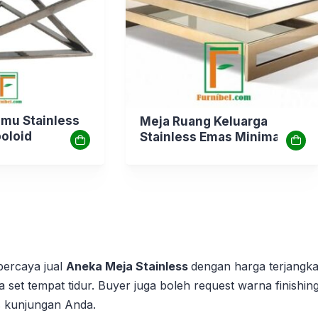
amu Stainless
Meja Ruang Keluarga
poloid
Stainless Emas Minimalis
Simpel
rpercaya jual
Aneka Meja Stainless
dengan harga terjangka
gga set tempat tidur. Buyer juga boleh request warna finishi
as kunjungan Anda.