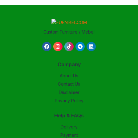
Custom Furniture / Mebel
Company
About Us
Contact Us
Disclaimer
Privacy Policy
Help & FAQs
Delivery
Payment