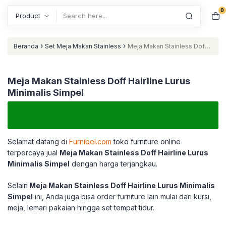
0
Search
›
›
Beranda
Set Meja Makan Stainless
Meja Makan Stainless Doff
Hairline Lurus Minimalis Simpel
Meja Makan Stainless Doff Hairline Lurus
Minimalis Simpel
Selamat datang di
Furnibel.com
toko furniture online
terpercaya jual
Meja Makan Stainless Doff Hairline Lurus
Minimalis Simpel
dengan harga terjangkau.
Selain
Meja Makan Stainless Doff Hairline Lurus Minimalis
Simpel
ini, Anda juga bisa order furniture lain mulai dari kursi,
meja, lemari pakaian hingga set tempat tidur.