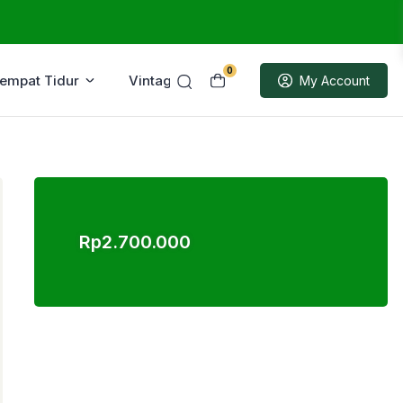
0
Tempat Tidur
Vintage
Sample
My Account
Rp
2.700.000