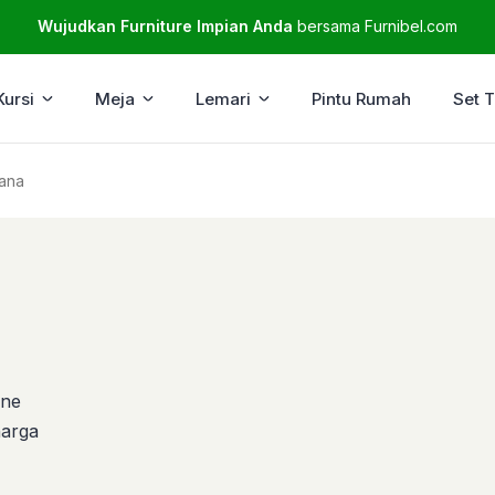
Wujudkan Furniture Impian Anda
bersama Furnibel.com
Kursi
Meja
Lemari
Pintu Rumah
Set 
hana
ine
arga