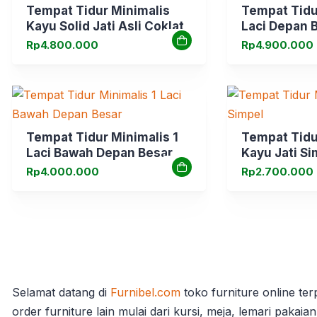
Tempat Tidur Minimalis
Tempat Tidu
Kayu Solid Jati Asli Coklat
Laci Depan 
Mahoni
Rp
4.800.000
Rp
4.900.000
Tempat Tidur Minimalis 1
Tempat Tidu
Laci Bawah Depan Besar
Kayu Jati Si
Rp
4.000.000
Rp
2.700.000
Selamat datang di
Furnibel.com
toko furniture online te
order furniture lain mulai dari kursi, meja, lemari pakaian