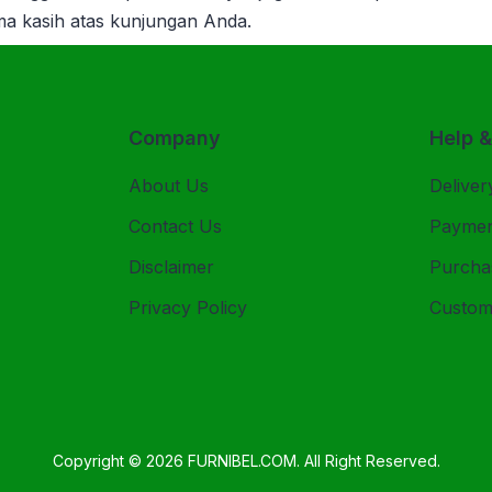
ima kasih atas kunjungan Anda.
Company
Help 
About Us
Deliver
Contact Us
Payme
Disclaimer
Purcha
Privacy Policy
Custom
Copyright © 2026
FURNIBEL.COM
. All Right Reserved.