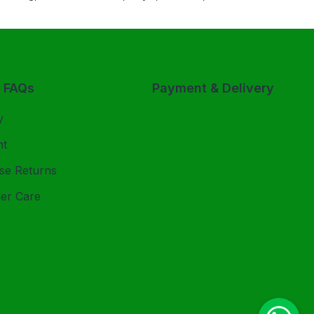
& FAQs
Payment & Delivery
y
nt
se Returns
er Care