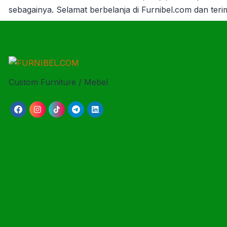
sebagainya.
Selamat berbelanja di Furnibel.com dan ter
Custom Furniture / Mebel