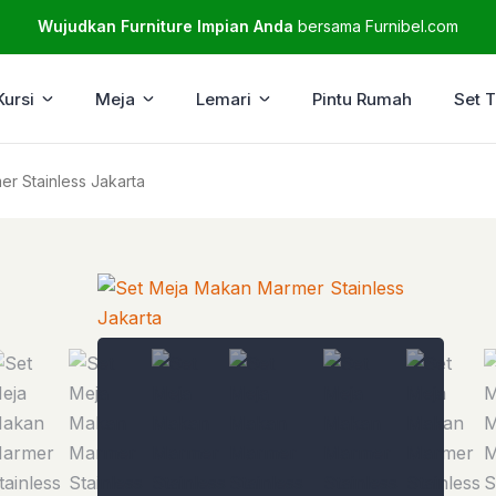
Wujudkan Furniture Impian Anda
bersama Furnibel.com
Kursi
Meja
Lemari
Pintu Rumah
Set 
r Stainless Jakarta