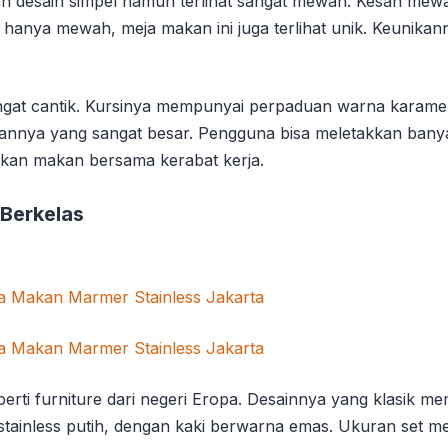
an desain simpel namun terlihat sangat mewah. Kesan me
anya mewah, meja makan ini juga terlihat unik. Keunikann
angat cantik. Kursinya mempunyai perpaduan warna karamel
nnya yang sangat besar. Pengguna bisa meletakkan banya
akan makan bersama kerabat kerja.
 Berkelas
rti furniture dari negeri Eropa. Desainnya yang klasik mem
ainless putih, dengan kaki berwarna emas. Ukuran set mej