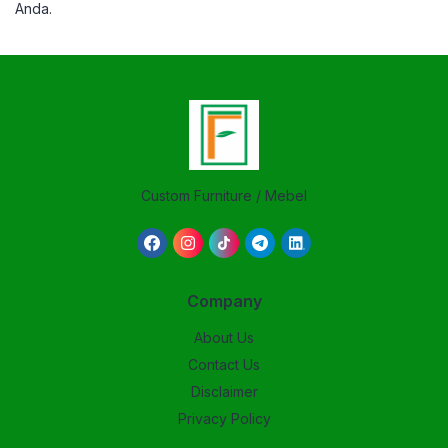
Anda.
Custom Furniture / Mebel
Company
About Us
Contact Us
Disclaimer
Privacy Policy