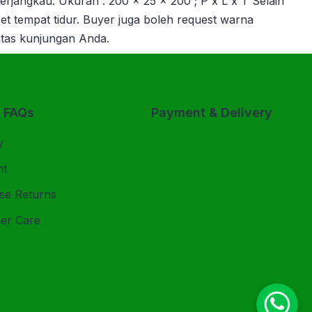
erjangkau.
Ukuran : 200 x 25 x 200 ; P x L x T
Selain
et tempat tidur.
Buyer juga boleh request warna
atas kunjungan Anda.
& FAQs
Payment & Delivery
y
nt
se Returns
er Care