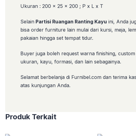
Ukuran : 200 x 25 x 200 ; P x L x T
Selain
Partisi Ruangan Ranting Kayu
ini, Anda ju
bisa order furniture lain mulai dari kursi, meja, lem
pakaian hingga set tempat tidur.
Buyer juga boleh request warna finishing, custom
ukuran, kayu, formasi, dan lain sebagainya.
Selamat berbelanja di Furnibel.com dan terima kas
atas kunjungan Anda.
Produk Terkait