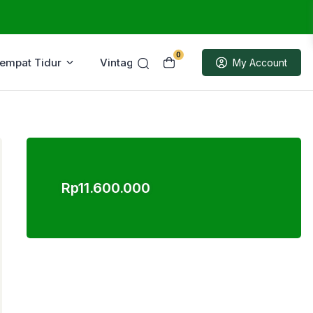
0
Tempat Tidur
Vintage
Sample
My Account
Rp
11.600.000