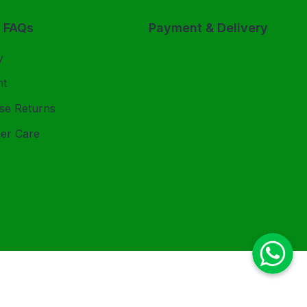
& FAQs
Payment & Delivery
y
nt
se Returns
er Care