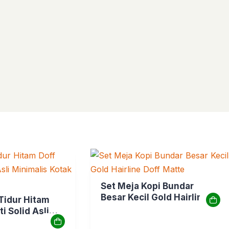
Set Meja Kopi Bundar
Besar Kecil Gold Hairline
Tidur Hitam
Doff Matte
i Solid Asli
otak Papan