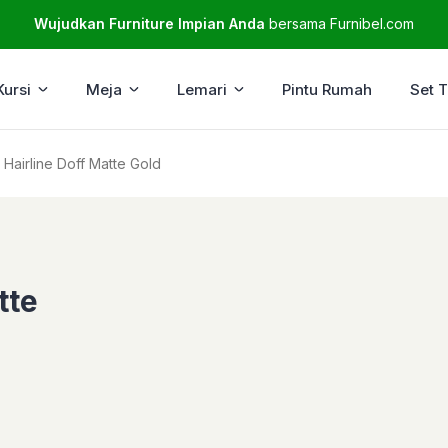
Wujudkan Furniture Impian Anda
bersama Furnibel.com
Kursi
Meja
Lemari
Pintu Rumah
Set 
Hairline Doff Matte Gold
tte