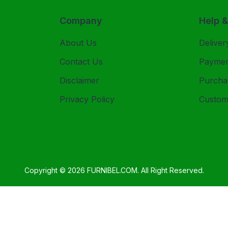
Company
Help 
About Us
Deliver
Contact Us
Payme
Disclaimer
Purcha
Privacy Policy
Custom
Copyright © 2026
FURNIBEL.COM
. All Right Reserved.