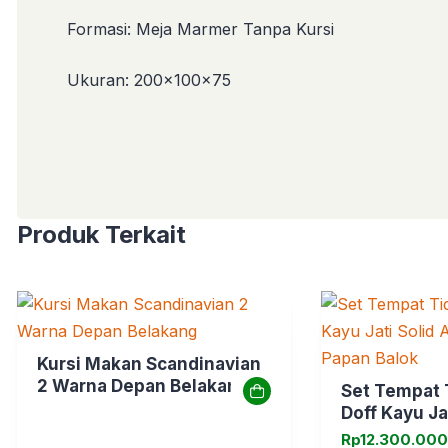
Formasi: Meja Marmer Tanpa Kursi
Ukuran: 200x100x75
Produk Terkait
Kursi Makan Scandinavian
2 Warna Depan Belakang
Set Tempat 
Doff Kayu Jat
Minimalis K
Rp
12.300.000