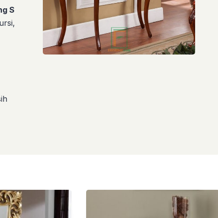
ng S
ursi,
ih