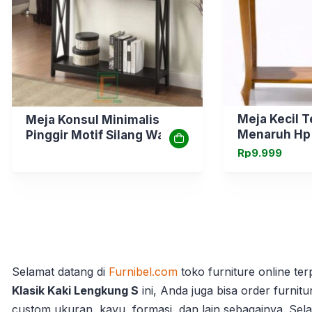
Meja Kecil 
Meja Konsul Minimalis
Menaruh Hp
Pinggir Motif Silang Warna
Hitam
Rp
9.999
Selamat datang di
Furnibel.com
toko furniture online te
Klasik Kaki Lengkung S
ini, Anda juga bisa order furnitu
custom ukuran, kayu, formasi, dan lain sebagainya. Sel