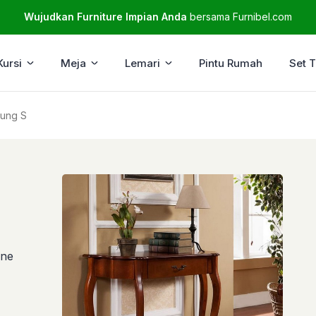
Wujudkan Furniture Impian Anda
bersama Furnibel.com
Kursi
Meja
Lemari
Pintu Rumah
Set 
kung S
ine