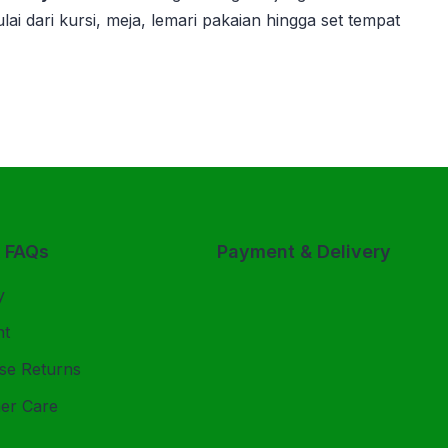
ulai dari kursi, meja, lemari pakaian hingga set tempat
& FAQs
Payment & Delivery
y
nt
se Returns
er Care