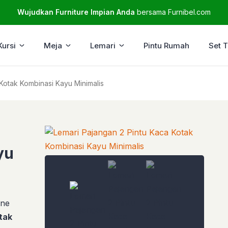
Wujudkan Furniture Impian Anda
bersama Furnibel.com
Kursi
Meja
Lemari
Pintu Rumah
Set 
Kotak Kombinasi Kayu Minimalis
yu
ine
tak