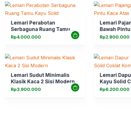
Lemari Perabotan
Lemari Paja
Serbaguna Ruang Tamu
Bawah Pintu
Kayu Solid
Plong
Rp
4.000.000
Rp
2.800.000
Lemari Sudut Minimalis
Lemari Dapu
Klasik Kaca 2 Sisi Modern
Kayu Solid C
Kombinasi P
Rp
3.900.000
Rp
6.200.000