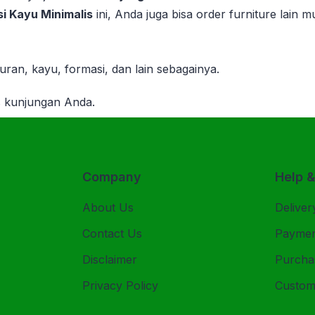
i Kayu Minimalis
ini, Anda juga bisa order furniture lain m
ran, kayu, formasi, dan lain sebagainya.
s kunjungan Anda.
Company
Help 
About Us
Deliver
Contact Us
Payme
Disclaimer
Purcha
Privacy Policy
Custom