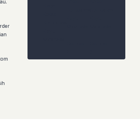
au.
order
ian
stom
ih