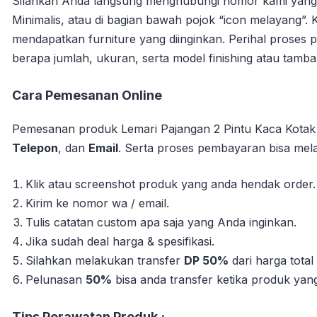
Silahkan Anda langsung menghubungi nomor kami yang s
Minimalis, atau di bagian bawah pojok “icon melayang
mendapatkan furniture yang diinginkan.
Perihal proses 
berapa jumlah, ukuran, serta model finishing atau tamba
Cara Pemesanan Online
Pemesanan produk Lemari Pajangan 2 Pintu Kaca Kotak 
Telepon
, dan
Email
. Serta proses pembayaran bisa melal
Klik atau screenshot produk yang anda hendak order.
Kirim ke nomor wa / email.
Tulis catatan custom apa saja yang Anda inginkan.
Jika sudah deal harga & spesifikasi.
Silahkan melakukan transfer
DP 50%
dari harga tota
Pelunasan
50%
bisa anda transfer ketika produk yang 
Tips Perawatan Produk ;