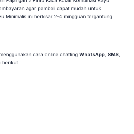
ri Pajangan 2 Pintu Kaca Kotak Kombinasi Kayu
 pembayaran agar pembeli dapat mudah untuk
u Minimalis ini berkisar 2-4 mingguan tergantung
 menggunakan cara online chatting
WhatsApp
,
SMS
,
berikut :