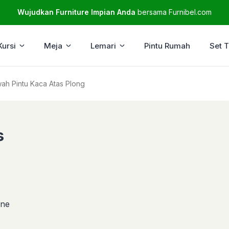
Wujudkan Furniture Impian Anda
bersama Furnibel.com
Kursi
Meja
Lemari
Pintu Rumah
Set 
wah Pintu Kaca Atas Plong
s
ine