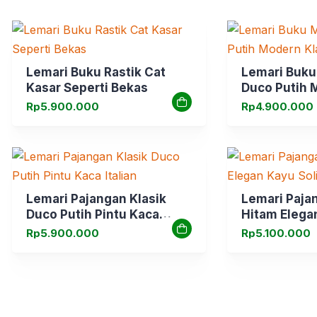
Lemari Buku Rastik Cat
Lemari Buku
Kasar Seperti Bekas
Duco Putih 
Rp
5.900.000
Rp
4.900.000
Lemari Pajangan Klasik
Lemari Paja
Duco Putih Pintu Kaca
Hitam Elega
Italian
Rp
5.900.000
Rp
5.100.000