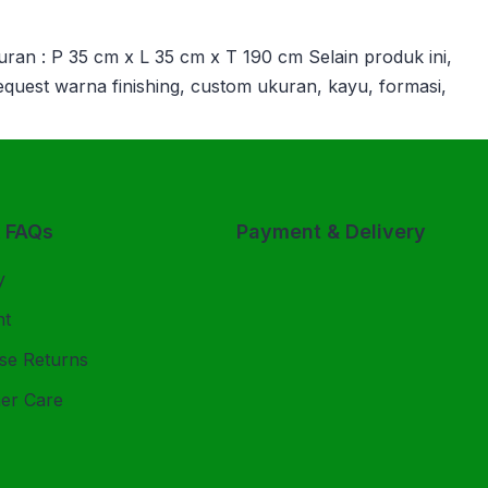
uran : P 35 cm x L 35 cm x T 190 cm Selain produk ini,
 request warna finishing, custom ukuran, kayu, formasi,
& FAQs
Payment & Delivery
y
nt
se Returns
er Care