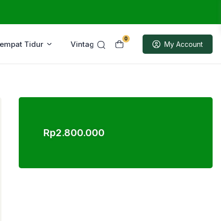
0
Tempat Tidur
Vintage
Sample
My Account
Rp
2.800.000