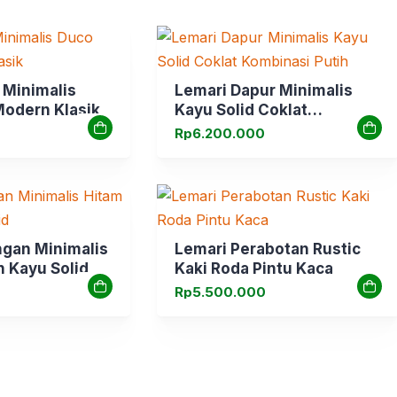
 Minimalis
Lemari Dapur Minimalis
Modern Klasik
Kayu Solid Coklat
Kombinasi Putih
Rp
6.200.000
ngan Minimalis
Lemari Perabotan Rustic
n Kayu Solid
Kaki Roda Pintu Kaca
Rp
5.500.000