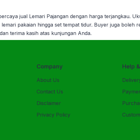
rpercaya jual Lemari Pajangan dengan harga terjangkau. Uk
a, lemari pakaian hingga set tempat tidur. Buyer juga boleh
 dan terima kasih atas kunjungan Anda.
Company
Help 
About Us
Deliver
Contact Us
Payme
Disclaimer
Purcha
Privacy Policy
Custom