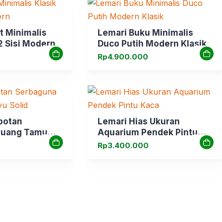
t Minimalis
Lemari Buku Minimalis
2 Sisi Modern
Duco Putih Modern Klasik
Rp
4.900.000
botan
Lemari Hias Ukuran
Ruang Tamu
Aquarium Pendek Pintu
Kaca
Rp
3.400.000