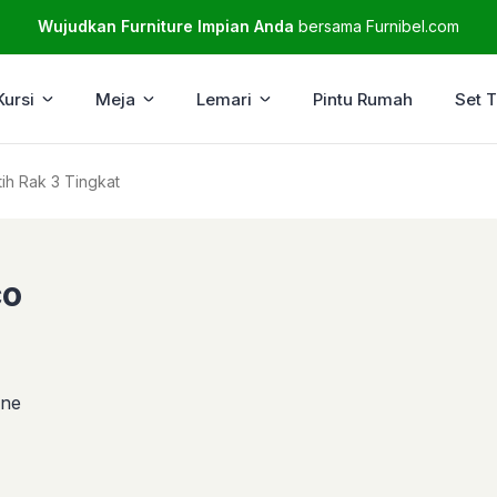
Wujudkan Furniture Impian Anda
bersama Furnibel.com
Kursi
Meja
Lemari
Pintu Rumah
Set 
tih Rak 3 Tingkat
co
ine