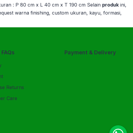
kuran : P 80 cm x L 40 cm x T 190 cm Selain
produk
ini,
 request warna finishing, custom ukuran, kayu, formasi,
& FAQs
Payment & Delivery
y
nt
se Returns
er Care