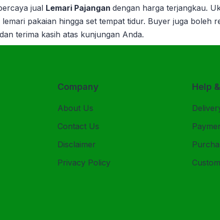
rpercaya jual
Lemari Pajangan
dengan harga terjangkau. U
a, lemari pakaian hingga set tempat tidur. Buyer juga boleh
 dan terima kasih atas kunjungan Anda.
Company
Help 
About Us
Deliver
Contact Us
Payme
Disclaimer
Purcha
Privacy Policy
Custom