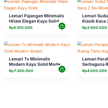
Lemari Pajangan Minimalis
Lemari Sudu
Hitam Elegan Kayu Solid
Klasik Kaca 
Rp
5.100.000
Rp
3.900.000
Lemari Tv Minimalis
Lemari Pera
Modern Kayu Solid Modern
Serbaguna 
Simpel
Kayu Solid
Rp
7.300.000
Rp
4.000.000